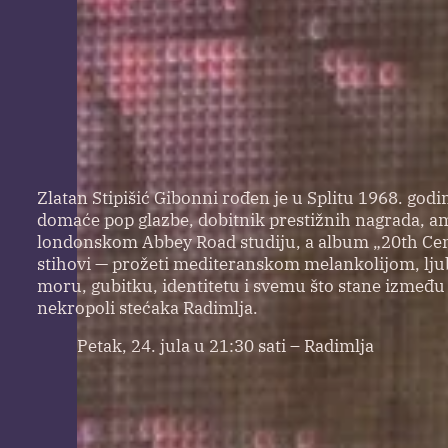
Zlatan Stipišić Gibonni rođen je u Splitu 1968. god
domaće pop glazbe, dobitnik prestižnih nagrada, am
londonskom Abbey Road studiju, a album „20th Centur
stihovi — prožeti mediteranskom melankolijom, ljuba
moru, gubitku, identitetu i svemu što stane između
nekropoli stećaka Radimlja.
Petak, 24. jula u 21:30 sati – Radimlja