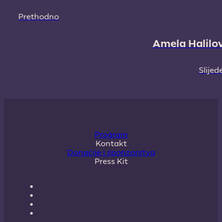
Prethodno
Amela Halilov
Slijed
Program
Kontakt
Donacije i sponzorstva
Press Kit