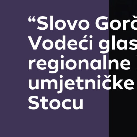
“Slovo Gor
Vodeći gla
regionalne 
umjetničke
Stocu