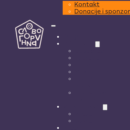
Kontakt
Donacije i sponzo
Program
O festivalu
Gost pjesnik
Laureati
Učesnici
Mak Dizdar
Historija
festivala
Festivalske
lokacije
Vijesti i osvrti
Vijesti
Osvrti
Bilten