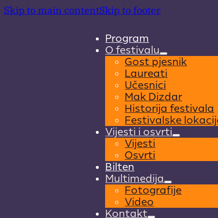
Skip to main content
Skip to footer
Program
O festivalu
Gost pjesnik
Laureati
Učesnici
Mak Dizdar
Historija festivala
Festivalske lokacij
Vijesti i osvrti
Vijesti
Osvrti
Bilten
Multimedija
Fotografije
Video
Kontakt