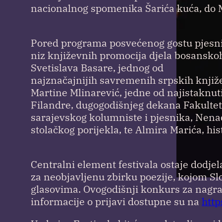
nacionalnog spomenika Šarića kuća, do M
Pored programa posvećenog gostu pjesniku
niz književnih promocija djela bosanskoh
Svetislava Basare, jednog od
najznačajnijih savremenih srpskih knjiž
Martine Mlinarević, jedne od najistaknut
Filandre, dugogodišnjeg dekana Fakultet
sarajevskog kolumniste i pjesnika, Nena
stolačkog porijekla, te Almira Marića, hi
Centralni element festivala ostaje dodj
za neobjavljenu zbirku poezije, kojom S
glasovima. Ovogodišnji konkurs za nagrad
informacije o prijavi dostupne su na
http