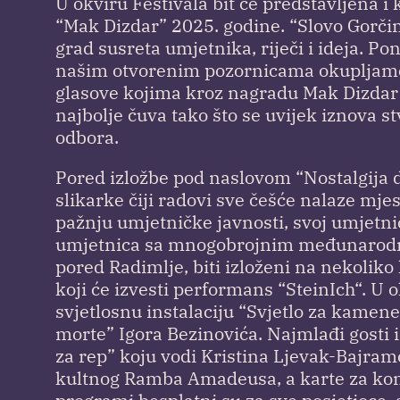
U okviru Festivala bit će predstavljena i
“Mak Dizdar” 2025. godine. “Slovo Gorči
grad susreta umjetnika, riječi i ideja. P
našim otvorenim pozornicama okupljamo 
glasove kojima kroz nagradu Mak Dizdar 
najbolje čuva tako što se uvijek iznova 
odbora.
Pored izložbe pod naslovom “Nostalgija
slikarke čiji radovi sve češće nalaze m
pažnju umjetničke javnosti, svoj umjetnič
umjetnica sa mnogobrojnim međunarodnim 
pored Radimlje, biti izloženi na nekoliko
koji će izvesti performans “SteinIch“. U o
svjetlosnu instalaciju “Svjetlo za kamen
morte” Igora Bezinovića. Najmlađi gosti i
za rep” koju vodi Kristina Ljevak-Bajram
kultnog Ramba Amadeusa, a karte za konc