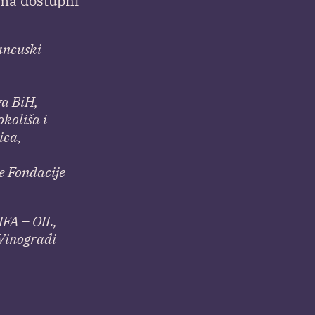
ima dostupni
ancuski
va BiH,
koliša i
ica,
e Fondacije
IFA – OIL,
Vinogradi