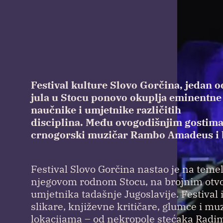
Festival kulture Slovo Gorčina, jedan od
jula u Stocu ponovo okuplja eminentne
naučnike i umjetnike različitih
disciplina. Među ovogodišnjim gostima s
crnogorski muzičar Rambo Amadeus i 
Festival Slovo Gorčina nastao je na temelj
njegovom rodnom Stocu, na brojnim otvo
umjetnika tadašnje Jugoslavije. Festival 
slikare, književne kritičare, glumce i mu
lokacijama – od nekropole stećaka Radim