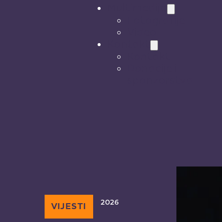
Multimedija
Fotografije
Video
Kontakt
Kontakt
Donacije i
sponzorstva
2026
VIJESTI