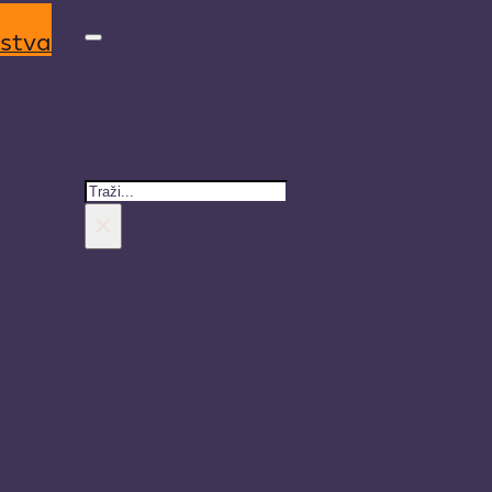
rstva
Pretraži stranicu
Search
×