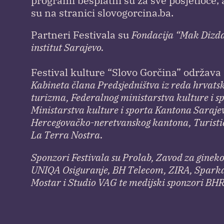
programi besplatni su za sve posjetioce,
su na stranici slovogorcina.ba.
Partneri Festivala su
Fondacija “Mak Dizdar
institut Sarajevo.
Festival kulture “Slovo Gorčina” održava
Kabineta člana Predsjedništva iz reda hrvats
turizma, Federalnog ministarstva kulture i spo
Ministarstva kulture i sporta Kantona Sarajev
Hercegovačko-neretvanskog kantona, Turisti
La Terra Nostra.
Sponzori Festivala su Prolab, Zavod za gineko
UNIQA Osiguranje, BH Telecom, ZIRA, Sparkas
Mostar i Studio VAG te medijski sponzori BHRT