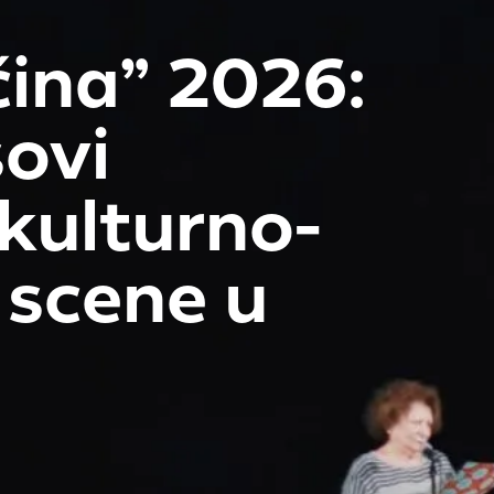
čina” 2026:
sovi
kulturno-
 scene u