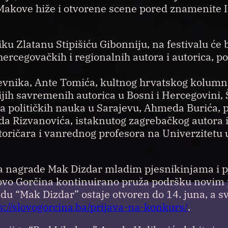
akove hiže i otvorene scene pored znamenite In
 Zlatanu Stipišiću Gibonniju, na festivalu će bi
ercegovačkih i regionalnih autora i autorica, p
evnika, Ante Tomića, kultnog hrvatskog kolumnis
ijih savremenih autorica u Bosni i Hercegovini, 
a političkih nauka u Sarajevu, Ahmeda Burića, 
da Rizvanovića, istaknutog zagrebačkog autora 
storičara i vanrednog profesora na Univerzitetu 
ela nagrade Mak Dizdar mladim pjesnikinjama i 
lovo Gorčina kontinuirano pruža podršku novim
u “Mak Dizdar” ostaje otvoren do 14. juna, a s
s://slovogorcina.ba/prijava-na-konkurs/
.