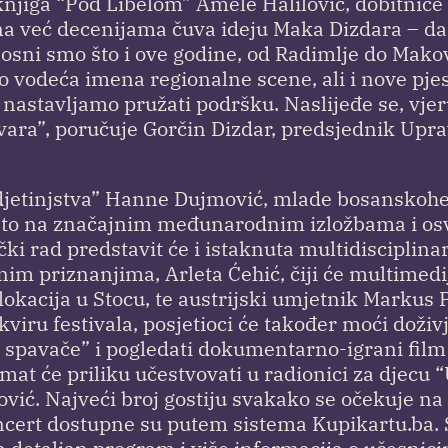
 knjiga “Pod Libelom” Amele Halilović, dobitnic
na već decenijama čuva ideju Maka Dizdara – da
onosni smo što i ove godine, od Radimlje do Mako
vodeća imena regionalne scene, ali i nove pje
nastavljamo pružati podršku. Naslijeđe se, vje
stvara”, poručuje Gorčin Dizdar, predsjednik Upr
 djetinjstva” Hanne Dujmović, mlade bosanskoh
jesto na značajnim međunarodnim izložbama i os
ki rad predstavit će i istaknuta multidisciplina
priznanjima, Arleta Ćehić, čiji će multimedij
 lokacija u Stocu, te austrijski umjetnik Markus 
kviru festivala, posjetioci će također moći doživ
e spavače” i pogledati dokumentarno-igrani fil
mat će priliku učestvovati u radionici za djecu 
ović. Najveći broj gostiju svakako se očekuje n
ert dostupne su putem sistema Kupikartu.ba. S