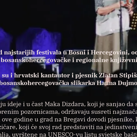
 najstarijih festivala u Bosni i Hercegovini, o
 bosanskohercegovačke i regionalne književn
u i hrvatski kantautor i pjesnik Zlatan Stipi
bosanskohercegovačka slikarka Hanna Dujmo
u ideje i u čast Maka Dizdara, koji je sanjao da 
renim pozornicama, održavaju susreti najznača
i ove godine u grad na Bregavi dovodi pjesnike, 
zičare, koji će svoj rad predstaviti na jedinstve
lja, uvrštene na UNESCO-vu listu svjetske bašt