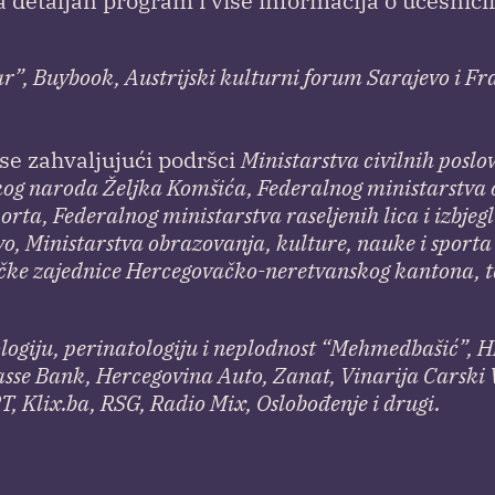
 a detaljan program i više informacija o učesnic
”, Buybook, Austrijski kulturni forum Sarajevo i Fr
 se zahvaljujući podršci
Ministarstva civilnih poslo
kog naroda Željka Komšića, Federalnog ministarstva o
rta, Federalnog ministarstva raseljenih lica i izbjegl
o, Ministarstva obrazovanja, kulture, nauke i sporta
čke zajednice Hercegovačko-neretvanskog kantona, t
logiju, perinatologiju i neplodnost “Mehmedbašić”, H
se Bank, Hercegovina Auto, Zanat, Vinarija Carski 
, Klix.ba, RSG, Radio Mix, Oslobođenje i drugi.