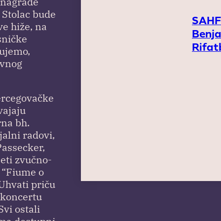
e nagrade
 Stolac bude
SAHFI
ve hiže, na
Benj
sničke
Rifat
rujemo,
avnog
ercegovačke
vajaju
rna bh.
alni radovi,
Passecker,
jeti zvučno-
m “Fiume o
“Uhvati priču
a koncertu
vi ostali