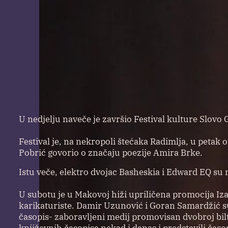
U nedjelju naveče je završio Festival kulture Slovo 
Festival je, na nekropoli štećaka Radimlja, u petak 
Pobrić govorio o značaju poezije Amira Brke.
Istu veče, elektro dvojac Basheskia i Edward EQ su
U subotu je u Makovoj hiži upriličena promocija Iz
karikaturiste. Damir Uzunović i Goran Samardžić su 
časopis- zaboravljeni medij promovisan dvobroj bilt