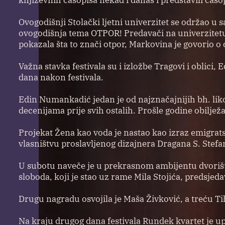
književnih časopisa nekad i danas i predstavili časo
Ovogodišnji Stolački ljetni univerzitet se održao u
ovogodišnja tema OTPOR! Predavači na univerzitetu s
pokazala šta to znači otpor, Markovina je govorio o o
Važna stavka festivala su i izložbe Tragovi i oblic
dana nakon festivala.
Edin Numankadić jedan je od najznačajnijih bh. lik
decenijama prije svih ostalih. Prošle godine obilježa
Projekat Žena kao voda je nastao kao izraz emigratsk
vlasništvu proslavljenog dizajnera Dragana S. Stefa
U subotu naveče je u prekrasnom ambijentu dvorišt
sloboda, koji je stao uz rame Mila Stojića, predsjed
Drugu nagradu osvojila je Maša Živković, a treću 
Na kraju drugog dana festivala Rundek kvartet je u