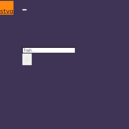
rstva
Pretraži stranicu
Search
×