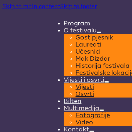
Skip to main content
Skip to footer
Program
O festivalu
Gost pjesnik
Laureati
Učesnici
Mak Dizdar
Historija festivala
Festivalske lokacij
Vijesti i osvrti
Vijesti
Osvrti
Bilten
Multimedija
Fotografije
Video
Kontakt