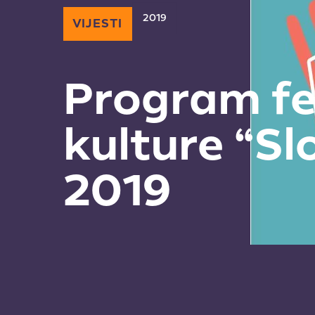
2019
VIJESTI
Program fe
kulture “Sl
2019