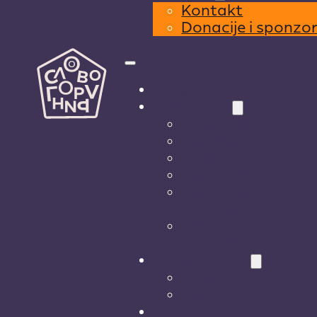
Kontakt
Donacije i sponzo
Program
O festivalu
Gost pjesnik
Laureati
Učesnici
Mak Dizdar
Historija
festivala
Festivalske
lokacije
Vijesti i osvrti
Vijesti
Osvrti
Bilten