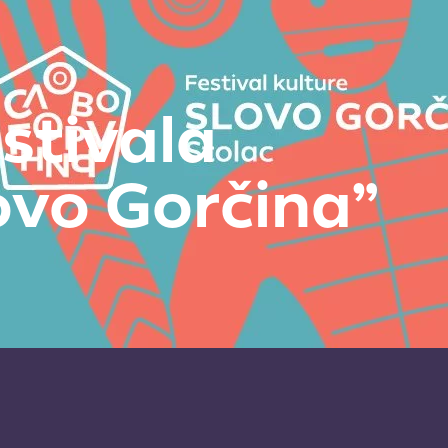
stivala
ovo Gorčina”