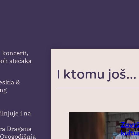
 koncerti,
poli stećaka
I ktomu još...
eskia &
ing
injuje i na
Završ
sora Dragana
kultu
. Ovogodišnja