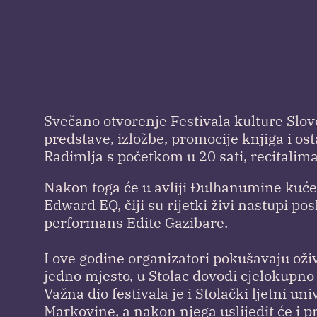
Svečano otvorenje Festivala kulture Slovo
predstave, izložbe, promocije knjiga i ost
Radimlja s početkom u 20 sati, recitalim
Nakon toga će u avliji Đulhanumine kuće 
Edward EQ, čiji su rijetki živi nastupi pos
performans Edite Gazibare.
I ove godine organizatori pokušavaju oživj
jedno mjesto, u Stolac dovodi cjelokupno
Važna dio festivala je i Stolački ljetni u
Markovine, a nakon njega uslijedit će i p