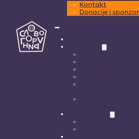
Kontakt
Donacije i sponzo
Program
O festivalu
Gost pjesnik
Laureati
Učesnici
Mak Dizdar
Historija
festivala
Festivalske
lokacije
Vijesti i osvrti
Vijesti
Osvrti
Bilten