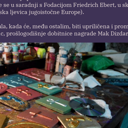
e se u saradnji s Fodacijom Friedrich Ebert, u s
ka ljevica jugoistočne Europe).
jula, kada će, među ostalim, biti upriličena i pro
ac, prošlogodišnje dobitnice nagrade Mak Dizdar