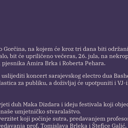
 Gorčina, na kojem će kroz tri dana biti održani
alo, bit će upriličeno večeras, 26. jula, na nekro
a pjesnika Amira Brka i Roberta Pehara.
uslijediti koncert sarajevskog electro dua Bash
lastica za publiku, a doživljaj će upotpuniti i VJ-
eti duh Maka Dizdara i ideju festivala koji objed
 naše umjetničko stvaralaštvo.
niverzitet koji počinje sutra, predavanjem profe
redavanja prof. Tomislava Brleka i Štefice Galić