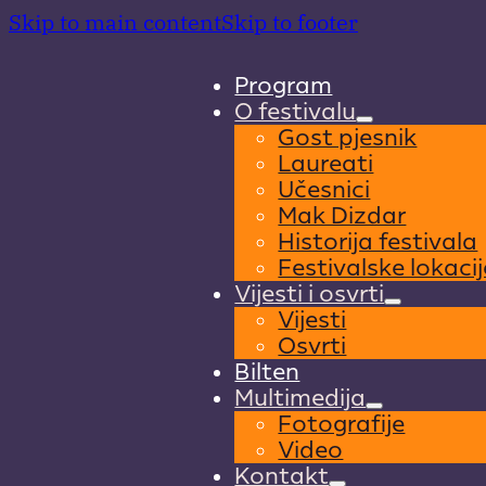
Skip to main content
Skip to footer
Program
O festivalu
Gost pjesnik
Laureati
Učesnici
Mak Dizdar
Historija festivala
Festivalske lokacij
Vijesti i osvrti
Vijesti
Osvrti
Bilten
Multimedija
Fotografije
Video
Kontakt