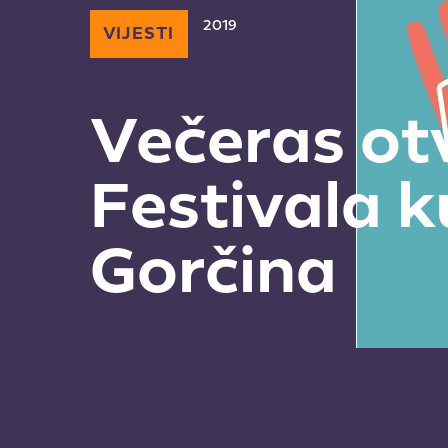
2019
VIJESTI
Večeras ot
Festivala k
Gorčina