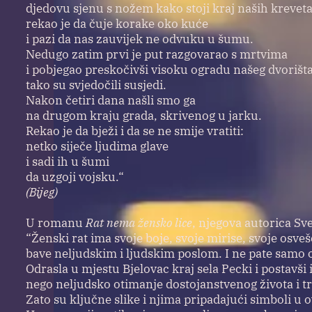
djedovu sjenu s nožem kako stoji kraj naših kreveta
rekao je da čuje korake oko kuće
i pazi da nas zauvijek ne odvuku u šumu.
Nedugo zatim prvi je put razgovarao s mrtvima
i pobjegao preskočivši visoku ogradu našeg dvorišta
tako su svjedočili susjedi.
Nakon četiri dana našli smo ga
na drugom kraju grada, skrivenog u jarku.
Rekao je da bježi i da se ne smije vratiti:
netko siječe ljudima glave
i sadi ih u šumi
da uzgoji vojsku.“
(Bijeg)
U romanu
Rat nema žensko lice
, njegova autorica Sve
“Ženski rat ima svoje boje, svoje mirise, svoje osve
bave neljudskim i ljudskim poslom. I ne pate samo oni (
Odrasla u mjestu Bjelovac kraj sela Pecki i postavši
nego neljudsko otimanje dostojanstvenog života i tra
Zato su ključne slike i njima pripadajući simboli u o