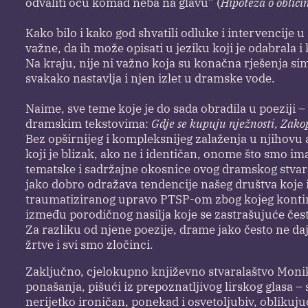
odvaliti ocu komad neba na glavu” (
Hipoteza o oblic
Kako bilo i kako god shvatili odluke i intervencije u
važne, da ih može opisati u jeziku koji je odabrala i
Na kraju, nije ni važno koja su konačna rješenja si
svakako nastavlja i njen izlet u dramske vode.
Naime, sve teme koje je do sada obradila u poeziji –
dramskim tekstovima:
Gdje se kupuju nježnosti, Zako
Bez opširnijeg i kompleksnijeg zalaženja u njihovu a
koji je blizak, ako ne i identičan, onome što smo imal
tematske i sadržajne okosnice ovog dramskog stvar
jako dobro odražava tendencije našeg društva koje i
traumatiziranog upravo PTSP-om zbog kojeg kontinu
između porodičnog nasilja koje se zastrašujuće često
Za razliku od njene poezije, drame jako često ne da
žrtve i svi smo zločinci.
Zaključno, cjelokupno književno stvaralaštvo Monik
ponašanja, pišući iz prepoznatljivog lirskog glasa –
nerijetko ironičan, ponekad i osvetoljubiv, oblikuj