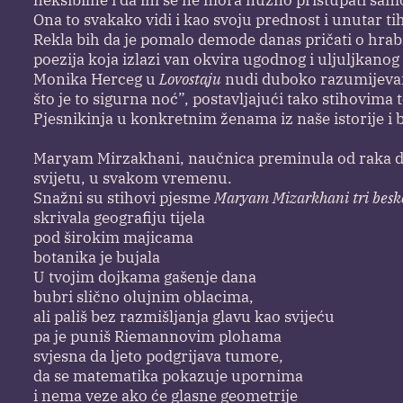
fleksibilne i da im se ne mora nužno pristupati sam
Ona to svakako vidi i kao svoju prednost i unutar tih 
Rekla bih da je pomalo demode danas pričati o hrabr
poezija koja izlazi van okvira ugodnog i uljuljkanog 
Monika Herceg u
Lovostaju
nudi duboko razumijevanj
što je to sigurna noć”, postavljajući tako stihovima
Pjesnikinja u konkretnim ženama iz naše istorije i b
Maryam Mirzakhani, naučnica preminula od raka doj
svijetu, u svakom vremenu.
Snažni su stihovi pjesme
Maryam Mizarkhani tri besko
skrivala geografiju tijela
pod širokim majicama
botanika je bujala
U tvojim dojkama gašenje dana
bubri slično olujnim oblacima,
ali pališ bez razmišljanja glavu kao svijeću
pa je puniš Riemannovim plohama
svjesna da ljeto podgrijava tumore,
da se matematika pokazuje upornima
i nema veze ako će glasne geometrije