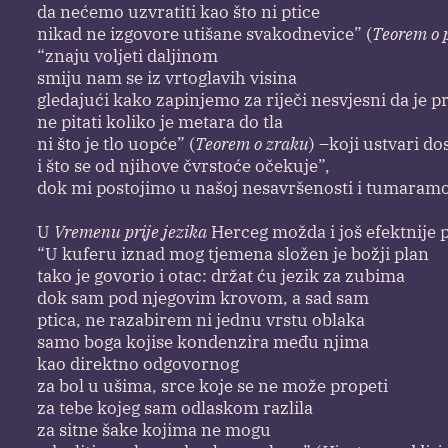
da nećemo uzvratiti kao što ni ptice
nikad ne izgovore utišane svakodnevice” (
Teorem o 
“znaju voljeti daljinom
smiju nam se iz vrtoglavih visina
gledajući kako zapinjemo za riječi nesvjesni da je pr
ne pitati koliko je metara do tla
ni što je tlo uopće” (
Teorem o zraku
) –koji ustvari d
i što se od njihove čvrstoće očekuje”,
dok mi postojimo u našoj nesavršenosti i tumaramo k
U
Vremenu prije jezika
Herceg možda i još efektnije 
“U kuferu iznad mog tjemena složen je božji plan
tako je govorio i otac: držat ću jezik za zubima
dok sam pod njegovim krovom, a sad sam
ptica, ne razabirem ni jednu vrstu oblaka
samo boga kojise kondenzira među njima
kao direktno odgovornog
za bol u ušima, srce koje se ne može propeti
za tebe kojeg sam odlaskom razlila
za sitne šake kojima ne mogu