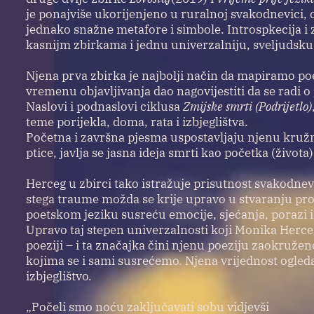
je ponajviše ukorijenjeno u ruralnoj svakodnevici,
jednako snažne metafore i simbole. Introspkecija i 
kasnijm zbirkama i jednu univerzalniju, sveljudsku
Njena prva zbirka je najbolji način da mapiramo poe
vremenu objavljivanja dao nagovijestiti da se radi o
Naslovi i podnaslovi ciklusa
Zmijske smrti (Podrijetlo)
teme porijekla, doma, rata i izbjeglištva.
Početna i završna pjesma uspostavljaju njenu kruž
ptice, javlja se jasna ideja smrti kao početka (života
Herceg u zbirci tako istražuje prisutnost svakodnev
stega traume možda se krije upravo u stvaranju prost
poetskom jeziku susreću emocije, sjećanja, porazi i n
Upravo taj stepen univerzalnosti koji Monika Herceg
poeziji – i ta značajka čini njenu poeziju zaokruže
kojima se i sami susrećemo. Njena vrijednost ogleda
izbjeglištvo.
„Počeli smo noću zaključavati sobu vidjevši