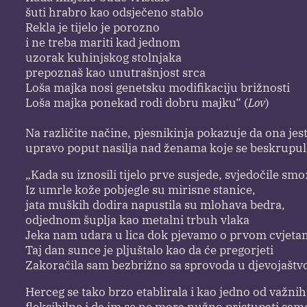
šuti hrabro kao odsječeno stablo
Rekla je tijelo je porozno
i ne treba mariti kad jednom
uzorak kuhinjskog stolnjaka
prepoznaš kao unutrašnjost srca
Loša majka nosi genetsku modifikaciju brižnosti
Loša majka ponekad rodi dobru majku“ (
Lov
)
Na različite načine, pjesnikinja pokazuje da ona jes
upravo poput nasilja nad ženama koje se beskrupulo
„Kada su iznosili tijelo prve susjede, svjedočile smo
Iz umrle kože pobjegle su mirisne stanice,
jata muških dodira napustila su mlohava bedra,
odjednom šuplja kao metalni trbuh vlaka
Jeka nam udara u lica dok pjevamo o prvom cvjeta
Taj dan sunce je pljuštalo kao da će pregorjeti
Zakoračila sam bezbrižno sa sprovoda u djevojaštvo
Herceg se tako brzo etablirala i kao jedno od važnih