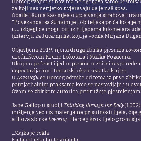
Herceg svojim stihovima ne ogoljava samo besmisao 
za koji nas nerijetko uvjeravaju da je naš spas.
Odatle i šuma kao mjesto upisivanja strahova i trau
“Povezanost sa šumom je i obiteljska priča koja je me
u… izbjeglice mogu biti iz hiljadama kilometara udalje
(intervju za Jutarnji list koji je vodila Mirjana Duga
Objavljena 2019, njena druga zbirka pjesama
Lovost
uredništvom Krune Lokotara i Marka Pogačara.
Ukupno pedeset i jedna pjesma u zbirci raspoređene 
uspostavlja ton i tematski okvir ostatka knjige.
U
Lovostaju
se Herceg odmiče od tema iz prve zbirke, 
patrijarhalnim praksama koje se nastavljaju i u o
Ovom se zbirkom autorica pridružuje pjesnikinjama 
Jane Gallop u studiji
Thinking through the Body
(1952)
mišljenja već i iz materijalne prisutnosti tijela, či
stihova zbirke
Lovostaj
–Herceg kroz tijelo promišlja 
„Majka je rekla
Kada mlijeko bude vrištalo