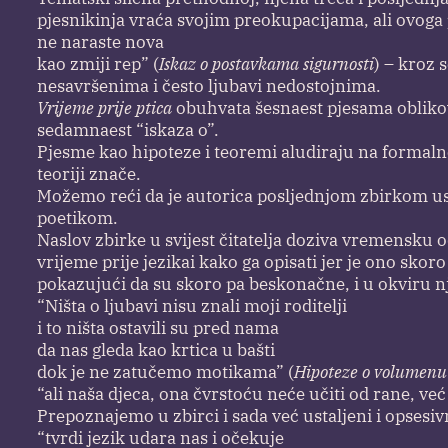
pjesnikinja vraća svojim preokupacijama, ali ovoga 
ne naraste nova
kao zmiji rep” (
Iskaz o postavkama sigurnosti
) – kroz 
nesavršenima i često ljubavi nedostojnima.
Vrijeme prije ptica
obuhvata šesnaest pjesama obliko
sedamnaest “iskaza o”.
Pjesme kao hipoteze i teoremi aludiraju na formaln
teoriji znače.
Možemo reći da je autorica posljednjom zbirkom us
poetikom.
Naslov zbirke u svijest čitatelja doziva vremensku od
vrijeme prije jezikai kako ga opisati jer je ono sk
pokazujući da su skoro pa beskonačne, i u okviru nj
“Ništa o ljubavi nisu znali moji roditelji
i to ništa ostavili su pred nama
da nas gleda kao krtica u bašti
dok je ne zatučemo motikama” (
Hipoteze o volumenu
“ali naša djeca, ona čvrstoću neće učiti od rane, već 
Prepoznajemo u zbirci i sada već ustaljeni i opsesiv
“tvrdi jezik udara nas i očekuje