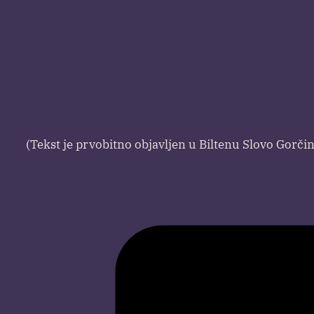
(Tekst je prvobitno objavljen u Biltenu Slovo Gorči