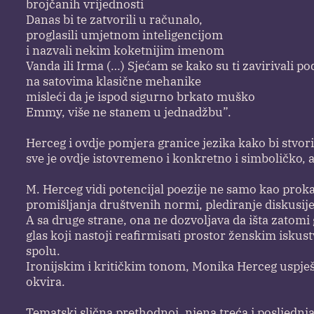
brojčanih vrijednosti
Danas bi te zatvorili u računalo,
proglasili umjetnom inteligencijom
i nazvali nekim koketnijim imenom
Vanda ili Irma (…) Sjećam se kako su ti zavirivali p
na satovima klasične mehanike
misleći da je ispod sigurno brkato muško
Emmy, više ne stanem u jednadžbu”.
Herceg i ovdje pomjera granice jezika kako bi stvori
sve je ovdje istovremeno i konkretno i simboličko, 
M. Herceg vidi potencijal poezije ne samo kao proka
promišljanja društvenih normi, plediranje diskusij
A sa druge strane, ona ne dozvoljava da išta zatomi g
glas koji nastoji reafirmisati prostor ženskim iskus
spolu.
Ironijskim i kritičkim tonom, Monika Herceg uspješ
okvira.
Tematski slična prethodnoj, njena treća i posljednj