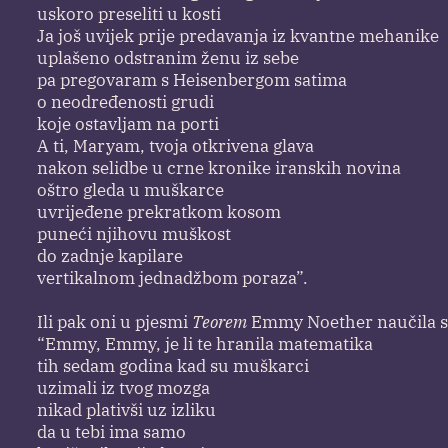
uskoro preseliti u kosti
Ja još uvijek prije predavanja iz kvantne mehanike
uplašeno odstranim ženu iz sebe
pa pregovaram s Heisenbergom satima
o neodređenosti grudi
koje ostavljam na porti
A ti, Maryam, tvoja otkrivena glava
nakon selidbe u crne kronike iranskih novina
oštro gleda u muškarce
uvrijeđene prekratkom kosom
puneći njihovu muškost
do zadnje kapilare
vertikalnom jednadžbom poraza”.
Ili pak oni u pjesmi
Teorem
Emmy Noether naučila s
“Emmy, Emmy, je li te hranila matematika
tih sedam godina kad su muškarci
uzimali iz tvog mozga
nikad plativši uz izliku
da u tebi ima samo