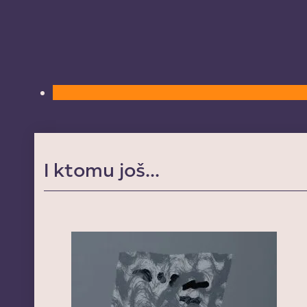
I ktomu još...