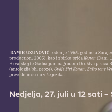
DAMIR UZUNOVIĆ
rođen je 1965. godine u Sarajev
production, 2005), kao i zbirku priča
Kesten
(Dani, 
Hrvatskoj te Godišnjom nagradom Društva pisaca Bi
(antologija bh. proze),
Ovdje živi Konan
,
Zašto tone Ve
prevedene su na više jezika.
Nedjelja, 27. juli u 12 sati 