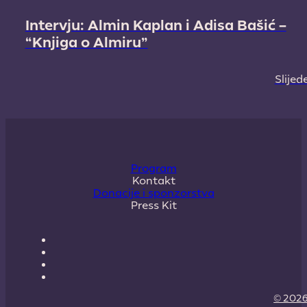
Intervju: Almin Kaplan i Adisa Bašić –
“Knjiga o Almiru”
Slijed
Program
Kontakt
Donacije i sponzorstva
Press Kit
© 2026 