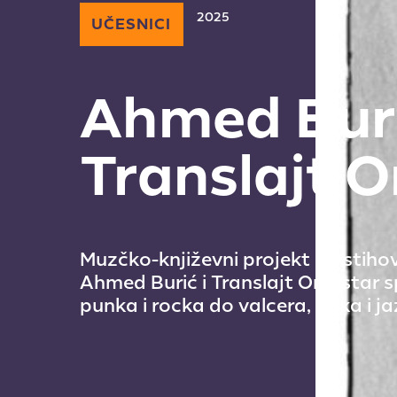
2025
UČESNICI
Ahmed Bur
Translajt O
Muzčko-književni projekt na stih
Ahmed Burić i Translajt Orkestar 
punka i rocka do valcera, folka i ja