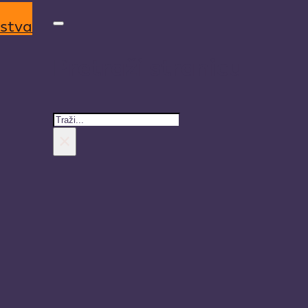
rstva
Pretraži stranicu
Search
×