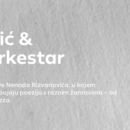
ić &
rkestar
ove Nenada Rizvanovića, u kojem
spajaju poeziju s raznim žanrovima – od
zza.