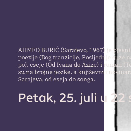
AHMED BURIĆ (Sarajevo, 1967) je pjesnik, 
poezije (Bog tranzicije, Posljednje suze na
po), eseje (Od Ivana do Azize) i roman (
su na brojne jezike, a književni i novinar
Sarajeva, od eseja do songa.
Petak, 25. juli u 22