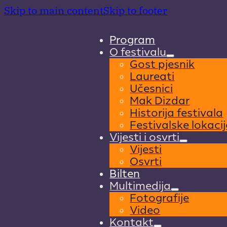
Skip to main content
Skip to footer
Program
O festivalu
Gost pjesnik
Laureati
Učesnici
Mak Dizdar
Historija festivala
Festivalske lokacij
Vijesti i osvrti
Vijesti
Osvrti
Bilten
Multimedija
Fotografije
Video
Kontakt