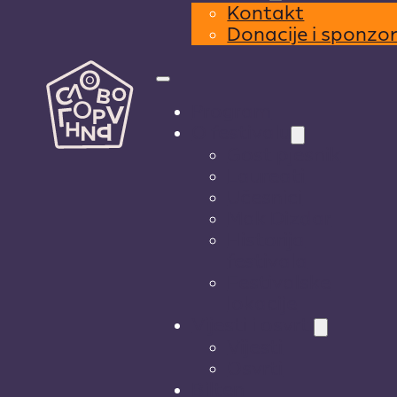
Kontakt
Donacije i sponzo
Program
O festivalu
Gost pjesnik
Laureati
Učesnici
Mak Dizdar
Historija
festivala
Festivalske
lokacije
Vijesti i osvrti
Vijesti
Osvrti
Bilten