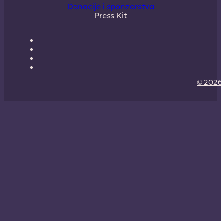
Donacije i sponzorstva
Press Kit
© 2026 