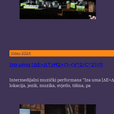
Video
2024
Iza uma [ΔE×ΔT≥Ħ2×(1–(V^2/C^2))1]
Intermedijalni muzički performans “Iza uma [ΔE×ΔT≥
lokacija, jezik, muzika, svjetlo, tišina, pa