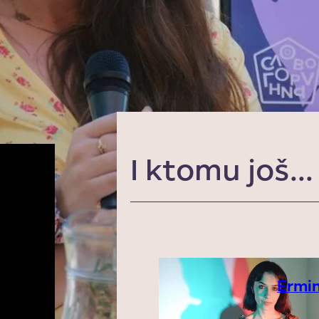
I ktomu još...
Ermin