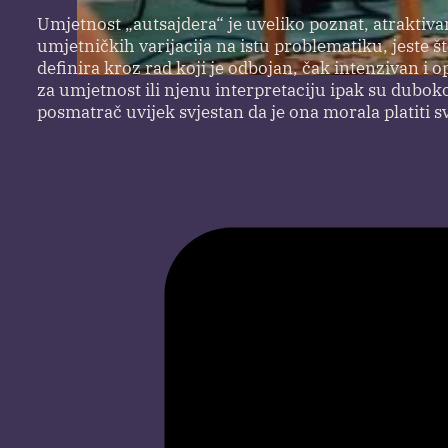
Umjetnost „autsajdera“ je uveliko poznat, atraktiva
umjetničkih varijacija na istu problematiku, jeste 
definira kroz rad koji je odbojan, čak intenzivan i
za umjetnost ili njenu interpretaciju ipak su dubok
posmatrač uvijek svjestan da je ona morala platiti 