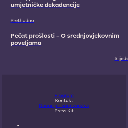
umjetničke dekadencije
Prethodno
Pečat prošlosti – O srednjovjekovnim
poveljama
Slijed
Program
Kontakt
Donacije i sponzorstva
Press Kit