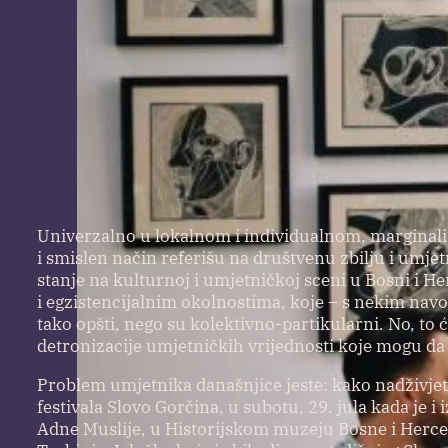
Univerzalno u lokalnom i individualnom, marginaliz
i smislen način referišu na društvenu zbilju i umj
stanje na kulturnoj i umjetničkoj sceni u Bosni i 
i egzistencijalnim okolnostima, koje – s nekim nav
tako opšti, nego su kolektivno-partikularni. No, to ć
detronizacije umjetničkih vrijednosti koje mogu da
Problem umjetnika današnjice jeste: kako nadživjeti
festivala Slovo Gorčina, u subotu, 29. jula kada je 
Adne Muslije, u Historijskom muzeju Bosne i Herceg