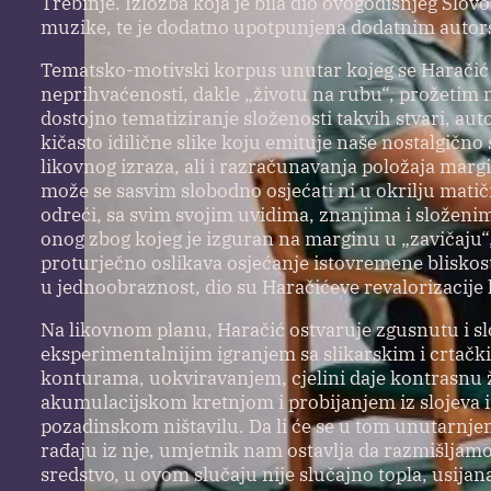
Trebinje. Izložba koja je bila dio ovogodišnjeg Slo
muzike, te je dodatno upotpunjena dodatnim autors
Tematsko-motivski korpus unutar kojeg se Haračić k
neprihvaćenosti, dakle „životu na rubu“, prožetim 
dostojno tematiziranje složenosti takvih stvari, au
kičasto idilične slike koju emituje naše nostalgično 
likovnog izraza, ali i razračunavanja položaja marg
može se sasvim slobodno osjećati ni u okrilju matičn
odreći, sa svim svojim uvidima, znanjima i složenim 
onog zbog kojeg je izguran na marginu u „zavičaju“
proturječno oslikava osjećanje istovremene bliskosti 
u jednoobraznost, dio su Haračićeve revalorizacije l
Na likovnom planu, Haračić ostvaruje zgusnutu i s
eksperimentalnijim igranjem sa slikarskim i crtač
konturama, uokviravanjem, cjelini daje kontrasnu ž
akumulacijskom kretnjom i probijanjem iz slojeva in
pozadinskom ništavilu. Da li će se u tom unutarnjem ha
rađaju iz nje, umjetnik nam ostavlja da razmišljamo
sredstvo, u ovom slučaju nije slučajno topla, usijan