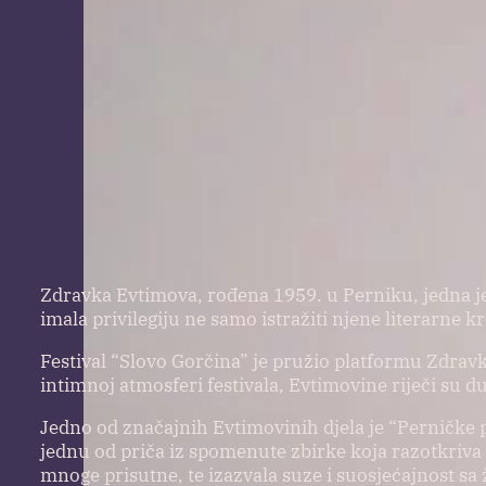
Zdravka Evtimova, rođena 1959. u Perniku, jedna je 
imala privilegiju ne samo istražiti njene literarne k
Festival “Slovo Gorčina” je pružio platformu Zdravki
intimnoj atmosferi festivala, Evtimovine riječi su d
Jedno od značajnih Evtimovinih djela je “Perničke 
jednu od priča iz spomenute zbirke koja razotkriva t
mnoge prisutne, te izazvala suze i suosjećajnost sa ž