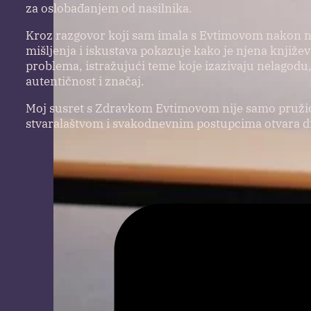
za oslobađanjem od nasilnika.
Kroz razgovor koji sam imala s Evtimovom nakon nj
mišljenja i iskustava pokazuje kako je njena knjiže
problema, istražujući teme koje izazivaju nelagodu, 
autentičnost i značaj.
Moj susret s Zdravkom Evtimovom nije samo pružio 
stvaralaštvom i svakodnevnim postupcima otvara di