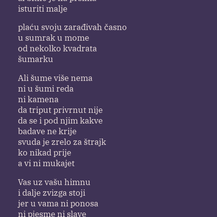
isturiti malje
plaću svoju zarađivah časno
u sumrak u mome
od nekolko kvadrata
šumarku
Ali šume više nema
ni u šumi reda
ni kamena
da triput privrnut nije
da se i pod njim kakve
badave ne krije
svuda je zrelo za štrajk
ko nikad prije
a vi ni mukajet
Vas uz vašu himnu
i dalje zvizga stoji
jer u vama ni ponosa
ni pjesme ni slave