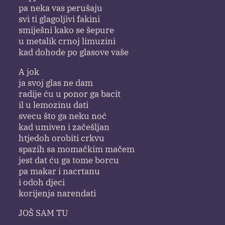
pa neka vas perušaju
svi ti glagoljivi fakini
smiješni kako se šepure
u metalik crnoj limuzini
kad dohode po glasove vaše
A jok
ja svoj glas ne dam
radije ću u ponor ga bacit
il u lemozinu dati
svecu što ga neku noć
kad umiven i začešljan
htjedoh orobiti crkvu
spazih sa momačkim mačem
jest dat ću ga tome borcu
pa makar i nacrtanu
i odoh djeci
korijenja narendati
JOŠ SAM TU