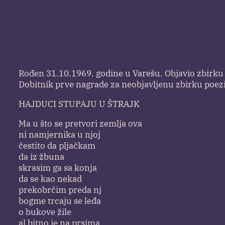
Rođen 31.10.1969. godine u Varešu. Objavio zbirku 
Dobitnik prve nagrade za neobjavljenu zbirku poezi
HAJDUCI STUPAJU U ŠTRAJK
Ma u što se pretvori zemlja ova
ni namjernika u njoj
čestito da pljačkam
da iz žbuna
skrasim ga sa konja
da se kao nekad
prekobrčim preda nj
bogme trcaju se leđa
o bukove žile
al bitno je na prsima