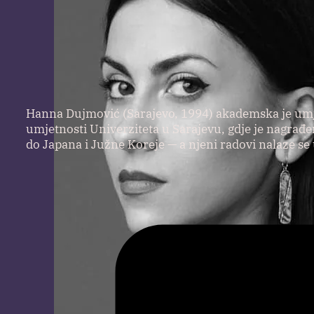
Hanna Dujmović (Sarajevo, 1994) akademska je umjet
umjetnosti Univerziteta u Sarajevu, gdje je nagrađ
do Japana i Južne Koreje — a njeni radovi nalaze se 