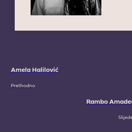
Amela Halilović
Prethodno
Rambo Amade
Slijed