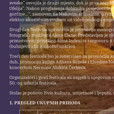
sveske” osvojila je drugo mjesto, dok je prva nagra
Ofelija”. Nakon proglašenja dobitnika posjetioci f
gorčine…”, zasnovan na Makovim stihovima, u režij
elektro-akustičnim zvukom uz video podlogu umjet
Drugi dan festivala upriličena je promocija monograf
fotografa i muzičara Alexa Elene. Predstavljen je z
prisustvovati projekciji filma Indexi te razgovor
(bubnjevi) i DJ AudioInFunktion.
Treći dan festivala bio je rezervisan za promociju 
duh, promociju knjiga Adnana Repeše i Elvedina Nezi
koncertom Nermina Alukića Čerkeza.
Organizatori i gosti festivala su uspjeli u njegovo
50.-og izdanja festivala.
Stolac je ponovo živio kulturu, umjetnost i ljepotu, 
1. PREGLED UKUPNIH PRIHODA