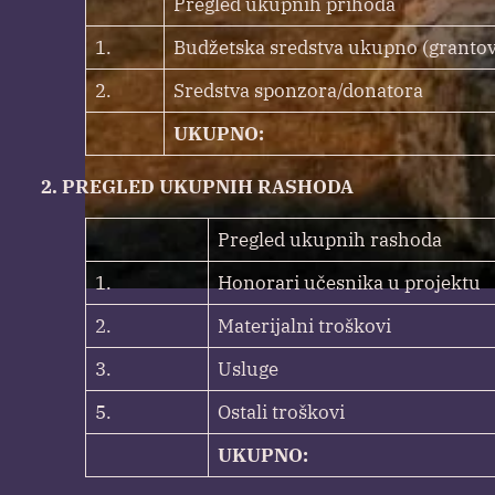
Pregled ukupnih prihoda
1.
Budžetska sredstva ukupno (grantov
2.
Sredstva sponzora/donatora
UKUPNO:
2. PREGLED UKUPNIH RASHODA
Pregled ukupnih rashoda
1.
Honorari učesnika u projektu
2.
Materijalni troškovi
3.
Usluge
5.
Ostali troškovi
UKUPNO: