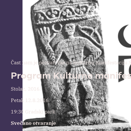
Čast nam je pozvati Vas na kulturnu manifestaciju S
Program Kulturne manifes
Stolac, 2016.
Petak 12.8.2016.
19:30 Gradski park
Svečano otvaranje