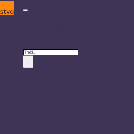
rstva
Pretraži stranicu
Search
×