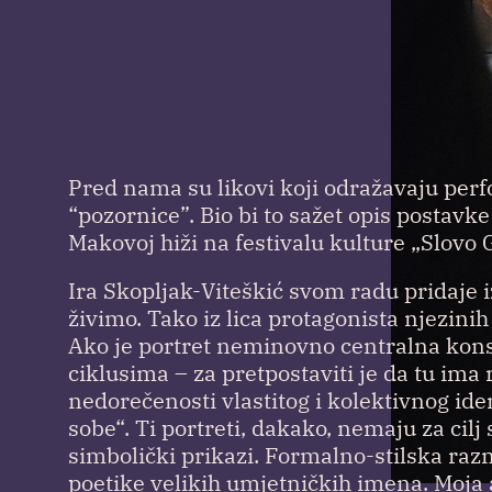
Pred nama su likovi koji odražavaju perf
“pozornice”. Bio bi to sažet opis postavke
Makovoj hiži na festivalu kulture „Slovo 
Ira Skopljak-Viteškić svom radu pridaje 
živimo. Tako iz lica protagonista njezinih
Ako je portret neminovno centralna kon
ciklusima – za pretpostaviti je da tu ima 
nedorečenosti vlastitog i kolektivnog iden
sobe“. Ti portreti, dakako, nemaju za cil
simbolički prikazi. Formalno-stilska razn
poetike velikih umjetničkih imena. Moja a