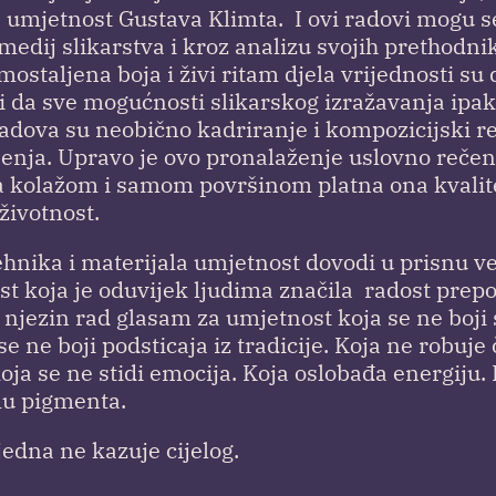
a umjetnost Gustava Klimta. I ovi radovi mogu s
 medij slikarstva i kroz analizu svojih prethodni
ostaljena boja i živi ritam djela vrijednosti su
ji da sve mogućnosti slikarskog izražavanja ipak
 radova su neobično kadriranje i kompozicijski r
šenja. Upravo je ovo pronalaženje uslovno rečen
sa kolažom i samom površinom platna ona kvalit
životnost.
hnika i materijala umjetnost dovodi u prisnu v
st koja je oduvijek ljudima značila radost prep
i njezin rad glasam za umjetnost koja se ne boji
e ne boji podsticaja iz tradicije. Koja ne robuje 
ja se ne stidi emocija. Koja oslobađa energiju. 
mu pigmenta.
ijedna ne kazuje cijelog.