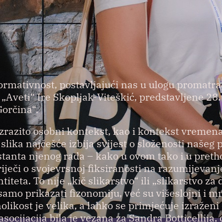
ormativnost, postavljajući nas u ulogu promatr
 „Aveti“ Ire Skopljak-Viteškić, predstavljene 28. 
Gorčina“.
izrazito osobni kontekst, kao i kontekst vremen
 slika najčešće izbija svijest o složenosti našeg 
stanta njenog rada – kako u ovom tako i u pret
riječi o svojevrsnoj fiksiranosti na razumijevanj
titeta. To nije „kič slikarstvo“ ili „slikarstvo z
j samo prikazati fizonomiju, već su višeslojni i 
olikost je velika, a lahko se primjećuje izraženi
socijacija bila je vezana za Sandra Botticellija,