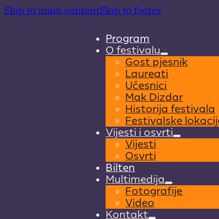
Skip to main content
Skip to footer
Program
O festivalu
Gost pjesnik
Laureati
Učesnici
Mak Dizdar
Historija festivala
Festivalske lokacij
Vijesti i osvrti
Vijesti
Osvrti
Bilten
Multimedija
Fotografije
Video
Kontakt