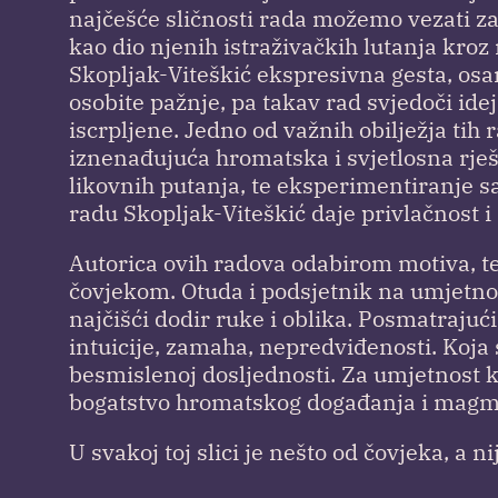
najčešće sličnosti rada možemo vezati z
kao dio njenih istraživačkih lutanja kroz
Skopljak-Viteškić ekspresivna gesta, osam
osobite pažnje, pa takav rad svjedoči ide
iscrpljene. Jedno od važnih obilježja tih
iznenađujuća hromatska i svjetlosna rje
likovnih putanja, te eksperimentiranje 
radu Skopljak-Viteškić daje privlačnost i 
Autorica ovih radova odabirom motiva, te
čovjekom. Otuda i podsjetnik na umjetno
najčišći dodir ruke i oblika. Posmatrajuć
intuicije, zamaha, nepredviđenosti. Koja s
besmislenoj dosljednosti. Za umjetnost ko
bogatstvo hromatskog događanja i mag
U svakoj toj slici je nešto od čovjeka, a n