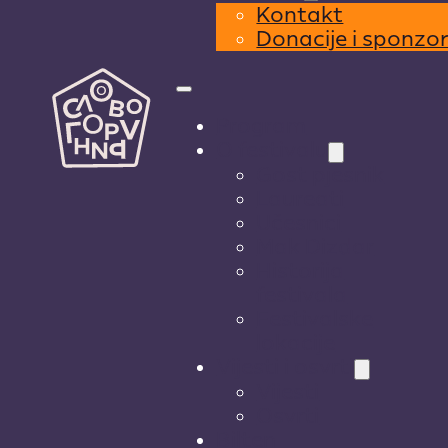
Kontakt
Donacije i sponzo
Program
O festivalu
Gost pjesnik
Laureati
Učesnici
Mak Dizdar
Historija
festivala
Festivalske
lokacije
Vijesti i osvrti
Vijesti
Osvrti
Bilten