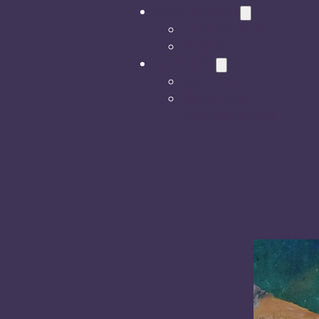
Multimedija
Fotografije
Video
Kontakt
Kontakt
Donacije i
sponzorstva