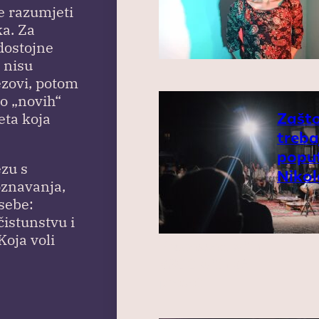
e razumjeti
ka. Za
 dostojne
 nisu
ezovi, potom
o „novih“
Zašt
eta koja
treba
popu
ezu s
Nikol
oznavanja,
 sebe:
čistunstvu i
Koja voli
Processed with
VSCO with g6
preset