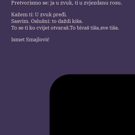
Pretvorismo se: ja u zvuk, ti u zvjezdanu rosu.
Kažem ti: U zvuk pređi.
Sasvim. Oslušni: to daždi kiša.
To se ti ko cvijet otvaraš.To bivaš tiša,sve tiša.
Ismet Smajlović