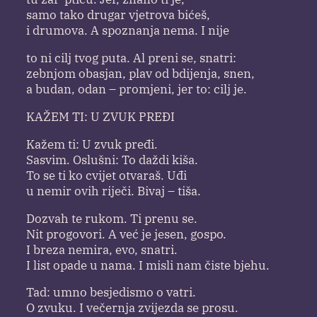
samo tako drugar vjetrova bićeš,
i drumova. A spoznanja nema. I nije
to ni cilj tvog puta. Al preni se, snatri:
zebnjom obasjan, plav od bdijenja, snen,
a budan, odan – promjeni, jer to: cilj je.
KAŽEM TI: U ZVUK PREĐI
Kažem ti: U zvuk pređi.
Sasvim. Oslušni: To daždi kiša.
To se ti ko cvijet otvaraš. Uđi
u nemir ovih riječi. Bivaj – tiša.
Dozvah te rukom. Ti prenu se.
Nit progovori. A već je jesen, gospo.
I breza nemira, evo, snatri.
I list opade u nama. I misli nam čiste bjehu.
Tad: umno besjedismo o vatri.
O zvuku. I večernja zvijezda se prosu.