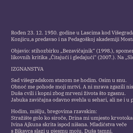
Rođen 23. 12. 1950. godine u Lascima kod Višegrada.
Konjicu,a predavao i na Pedagoškoj akademiji Mosta
Objavio: stihozbirku „Bezavičajnik“ (1998.), spomen-p
likovnih kritika „Čitajući i gledajući“ (2007.). Na 
IZGNANSTVA
Sad višegradskom stazom ne hodim. Osim u snu.
Obnoć me pohode moji mrtvi. A ni mrava zgazili ni
Duša cvili i kopni zbog mrveni života što zgasnu.
Jabuka zavičajna odavno svehla u sehari, ali ne i u 
Hodim, mišlju, bregovima rzavskim:
Stražište golo ko siroče, Drina mi umjesto krvotoka
Ivina Ajkuna skrita ispod nišana. Mladićstva veče
s Bikavca slazi u pjesmu moju. Duša tamni.