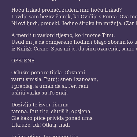
Hoću li ikad pronaći žuđeni mir, hoću li ikad?
I ovdje sam bezavičajnik, ko Ovidije s Ponta. Ova m
Ni ovi ljudi, preuski. Jedino široka im mržnja. (Zar i
A meni i u vasioni tijesno, ko i mome Tinu.
Usud mi je da odmjereno hodim i blago zborim ko 
iz Knjige Časne. Spas mi je: da sinu ozarenja, samo 
OPSJENE
Oslušni ponore tijela. Obznani
vatru smisla. Putuj: snen i zanosan,
i preblag, a uman da si. Jer, rani
ushiti varka su.To znaj!
Dozivlju te izvor i šuma
tamna. Put ti je, slutiš li, opsjena.
Gle kako ptice privida ponad uma
ti kruže. Idi! Otkrij, nađi
tu žar-pticu. Jer, znano ti je,