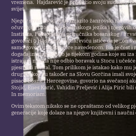
vremena. Hajdarević je produžio svoju sudbinu, poko
svijet.
Njegov stvaralački opus izrazito žanrovski razuđen, 
očuvanju i promociji bosanskoga jezika i njegovih os
Instituta, Pravopisnog priručnika bosanskog / hrvat
govoreći o Hadžemu Hajdareviću ističe da je ,,on sv
samo govori u prilog gore navedenom. Bio je čest i r
događajima ugrađivao je tijekom godina koje su iza
istrajan, nikada nije odbio boravak u Stocu i učešć
pjesnički recital. Tom prilikom je istakao kako m
drugim, koji su također na Slovu Gorčina imali svoje
pisaca Bosne i Hercegovine, govorio na svečanoj aka
Stojić, Enes Karić, Vahidin Preljević i Alija Pirić
In memoriam.
Ovim tekstom nikako se ne opraštamo od velikog pj
generacije koje dolaze na njegov književni i naučni