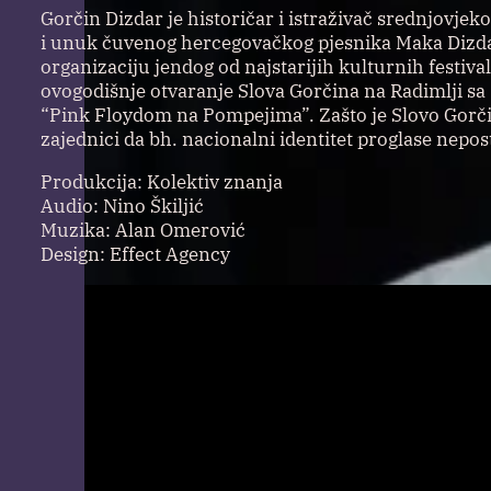
Gorčin Dizdar je historičar i istraživač srednjovje
i unuk čuvenog hercegovačkog pjesnika Maka Dizda
organizaciju jendog od najstarijih kulturnih festiva
ovogodišnje otvaranje Slova Gorčina na Radimlji s
“Pink Floydom na Pompejima”. Zašto je Slovo Gorčin
zajednici da bh. nacionalni identitet proglase nep
Produkcija: Kolektiv znanja
Audio: Nino Škiljić
Muzika: Alan Omerović
Design: Effect Agency