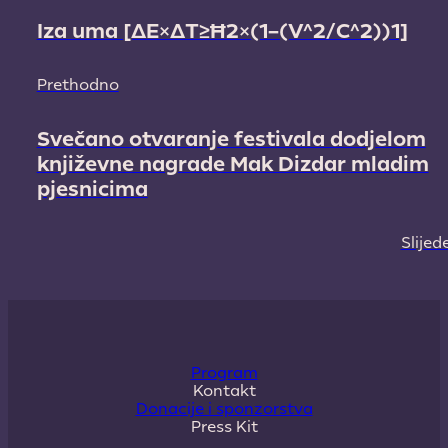
Iza uma [ΔE×ΔT≥Ħ2×(1–(V^2/C^2))1]
Prethodno
Svečano otvaranje festivala dodjelom
književne nagrade Mak Dizdar mladim
pjesnicima
Slijed
Program
Kontakt
Donacije i sponzorstva
Press Kit