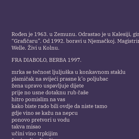
Rođen je 1963. u Zemunu. Odrastao je u Kalesiji, g
“Grafičaru”. Od 1992. boravi u Njemačkoj. Magistr
Welle. Živi u Kolnu.
FRA DIABOLO, BERBA 1997.
mrka se tečnost ljuljuška u konkavnom staklu
plamičak na svijeći prasne k’o poljubac
žena upravo uspavljuje dijete
prije no usne dotaknu rub čaše
hitro pomislim na vas
kako biste rado bili ovdje da niste tamo
gdje vino se kažu na nepcu
ponovo pretvori u vodu
takva misao
učini vino trpkijim