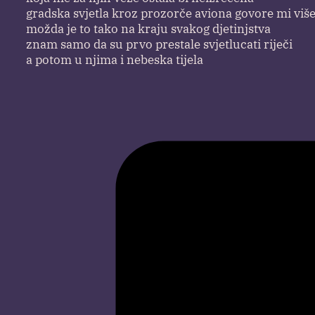
gradska svjetla kroz prozorče aviona govore mi viš
možda je to tako na kraju svakog djetinjstva
znam samo da su prvo prestale svjetlucati riječi
a potom u njima i nebeska tijela