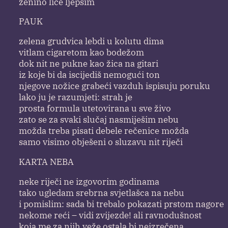
ženino lice ljepšim
PAUK
zelena grudvica lebdi u kolutu dima
vitlam cigaretom kao bodežom
dok nit ne pukne kao žica na gitari
iz koje bi da iscijediš nemogući ton
njegove nožice grabeći vazduh ispisuju poruku
lako ju je razumjeti: strah je
prosta formula utetovirana u sve živo
zato se za svaki slučaj nasmiješim nebu
možda treba pisati debele rečenice možda
samo visimo obješeni o sluzavu nit riječi
KARTA NEBA
neke riječi ne izgovorim godinama
tako ugledam srebrna svjetlašca na nebu
i pomislim: sada bi trebalo pokazati prstom nagore
nekome reći – vidi zvijezde! ali ravnodušnost
koja me za njih veže ostala bi neizrečena